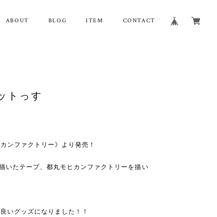
ABOUT
BLOG
ITEM
CONTACT
ットっす
ヒカンファクトリー》より発売！
を描いたテープ、都丸モヒカンファクトリーを描い
く良いグッズになりました！！