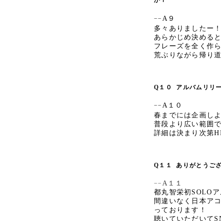
A９
−−
多々ありましたー！
あらかじめ決める
フレーズを全く作ら
荒ぶりながら帰り
Q１０
アルバムリリ
A１０
−−
春までには企画し
普段より広い範囲
詳細は決まり次第H
Q１１
ありがとうご
A１１
−−
都丸智栄初SOLO
間違いなく日本ア
っております！
聴いていただいてS