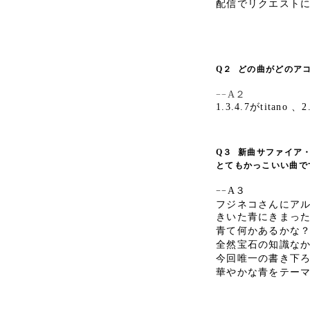
配信でリクエストに
Q２
どの曲がどのア
A２
−−
1.3.4.7がtitano 、
Q３
新曲サファイア
とてもかっこいい曲で
A３
−−
フジネコさんにア
きいた青にきまっ
青て何かあるかな
全然宝石の知識な
今回唯一の書き下
華やかな青をテー