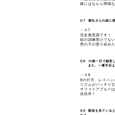
曲にはなんら関係
Q７
都丸さんの絵に
A７
−−
完全無意識です！
絵の訓練受けてな
男の子の塗り絵みた
Q８
10曲一日で録音
また、一番手応えの
A８
−−
Bの行方、レイハン
リズムがバッチリ立
サファイアブルー
自信作！
Q９
配信を見ている
か？