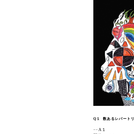
Q１
数あるレパート
A１
−−