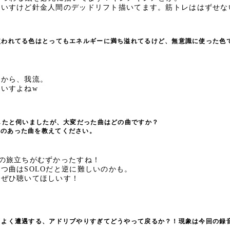
ないすけど針金人間のデッドリフト描いてます。筋トレははずせな
使われてる色はとってもエネルギーに満ち溢れてるけど、無意識に使った色
いから、我流。
いすよねw
したと伺いましたが、大変だった曲はどの曲ですか？
あった曲を教えてください。
の旅立ちがむずかったすね！
つ曲はSOLOだと逆に難しいのかも。
はぜひ聴いてほしいす！
とよく遭遇する、アドリブやりすぎてどうやって戻るか？！現象は今回の録