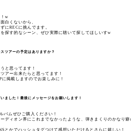
！w
と面白くないから、
ずにRECに挑んでます。
道を探す的なシーン、ぜひ実際に聴いて探してほしいすw
ースツアーの予定はありますか？
ようと思ってます！
でツアー出来たらと思ってます！
Pに掲載しますのでお楽しみに！
ざいました！最後にメッセージをお願いします！
アルバムぜひご購入ください！
コーディオン界にこれまでなかったような、弾きまくりのかなり癖
NSとかでハッシュタグつけて感想いただけるとさらに嬉しい！