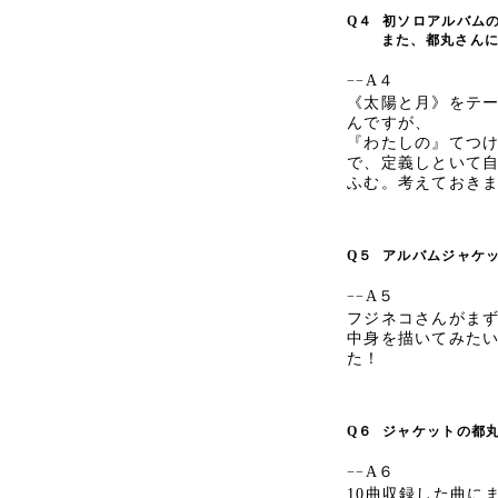
Q４
初ソロアルバム
また、都丸さんにと
A４
−−
《太陽と月》をテ
んですが、
『わたしの』てつ
で、定義しといて
ふむ。考えておき
Q５
アルバムジャケ
A５
−−
フジネコさんがま
中身を描いてみたい
た！
Q６
ジャケットの都
A６
−−
10曲収録した曲に