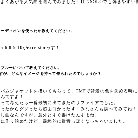
よくあがる人気曲を選んでみました！且つSOLOでも弾きやすい
コーディオンを使ったか教えてください。
2.5.6.8.9.10がexcelsiorっす！
・ブルーについて教えてください。
すが、どんなイメージを持って作られたのでしょうか？
ルバムジャケットを描いてもらって、
TMFで背景の色を決める時
たんですよ！
？って考えたら一番最初に出てきたのサファイアでした。
かったからググったら超面白かったす！
みなさんも調べてみてね！
ろし曲なんですが、意外とすぐ書けたんすよね。
マに作り始めたけど、最終的に群青っぽくなっちゃいました。