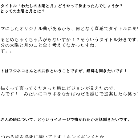
のタイトル「わたしの太陽と月」どうやって決まったんでしょうか？
っての太陽と月とは？
ーマにしたオリジナル曲があるから、何となく直感でタイトルに良
けるとめちゃくちゃ広がらないすか！？そういうタイトル好きです
自分の太陽と月のこと全く考えてなかったすね。
ます。。
ットはフジネコさんとの共作ということですが、経緯を聞きたいです！
ず描くって言ってくださった時にビジョンが見えたので、
んです！…みたいにコラボをなかばねだる感じで提案したら笑っ
丸さんの絵について、どういうイメージで描かれたかお話聞きたいです。
まつわる絵を必死に描いてます！キンメギンメとか。