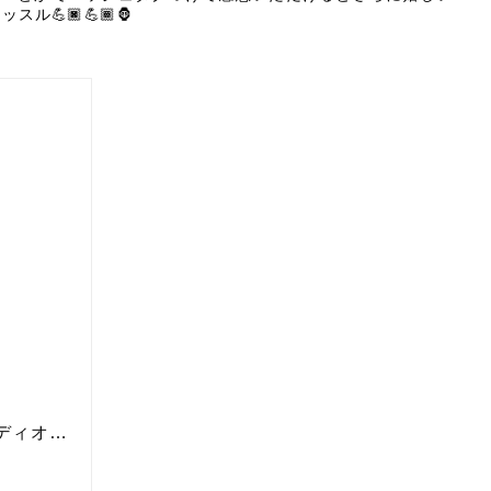
マッスル
💪🏿💪🏾🦍