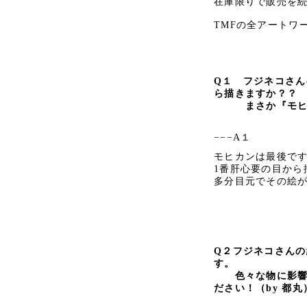
在庫限りで販売を
TMFの全アートワ
Q１ フジネコさ
ら描きますか？？
まさか『モヒカン
−−−A１
モヒカンは最後で
1番肝心要の目から
多分目元でその絵
Q２
フジネコさんの
す。
色々な物に影響を
ださい！
（by 都丸