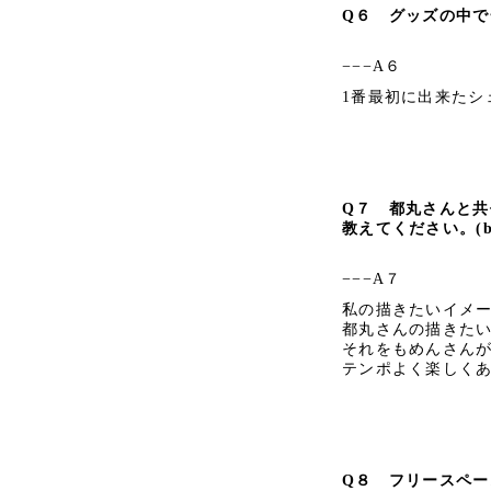
Q６
グッズの中で
−−−A６
1番最初に出来たシ
Q７
都丸さんと共作
教えてください。
(
−−−A７
私の描きたいイメ
都丸さんの描きた
それをもめんさん
テンポよく楽しく
Q８
フリースペース