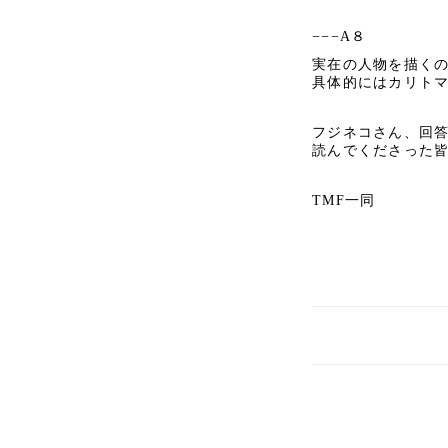
−−−A８
実在の人物を描く
具体的にはカリト
フジネコさん、回
読んでくださった
TMF一同