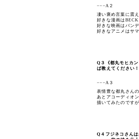
−−−A２
凄い褒め言葉に震え
好きな漫画はBEC
好きな映画はバン
好きなアニメはサ
Q３
《都丸モヒカン
ば教えてください
−−−A３
表情豊な都丸さん
あとアコーディオ
描いてみたのです
Q４
フジネコさんは