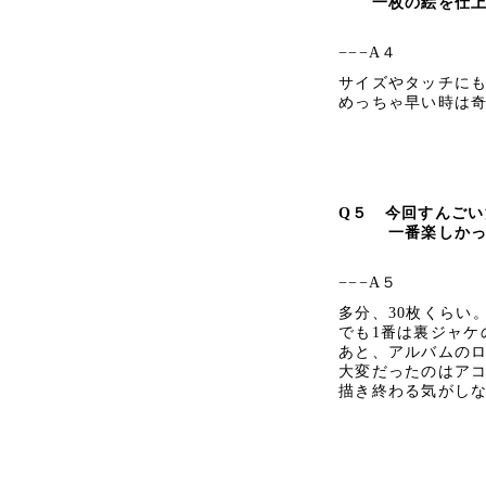
一枚の絵を仕上げ
−−−A４
サイズやタッチにも
めっちゃ早い時は
Q５
今回すんごい
一番楽しかった一
−−−A５
多分、30枚くらい
でも1番は裏ジャケ
あと、アルバムの
大変だったのはア
描き終わる気がし