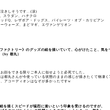
泣きしそうです…(涙)
K、スラダン、ハチクロ
デッドQ、レザボア・ドッグス、パイレーツ・オブ・カリビアン
マーウォーズ、まどマギ、エヴァンゲリオン
ファクトリー》のグッズの絵を描いていて、心がけたこと、気を
！
（by 都丸）
のお顔をできる限りご本人に似せようと必死でした。
ンは都丸さんが今使っている状態のままの感じが描きたくて物凄く
が、アコーディオンはなぞが多かったですw
絵を描くスピードが猛烈に速いという印象を受けるのですが、